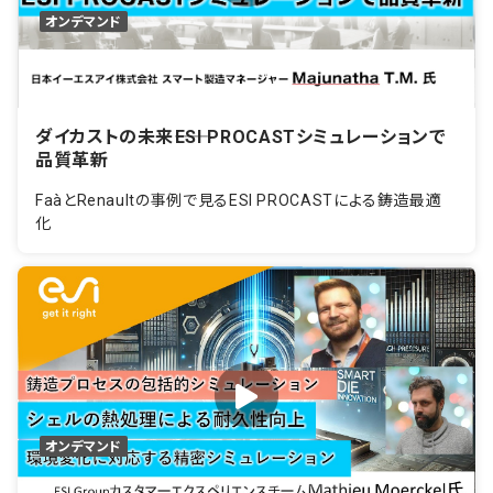
オンデマンド
ダイカストの未来――ESI PROCASTシミュレーションで
品質革新
FaàとRenaultの事例で見るESI PROCASTによる鋳造最適
化
オンデマンド