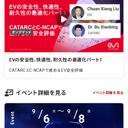
オンデマンド
EVの安全性、快適性、耐久性の最適化パート1
CATARCとC-NCAPで進めるEV安全評価
イベント詳細を見る
イベント詳細を見る
～
/
/
9
9
水
金
Event
6
8